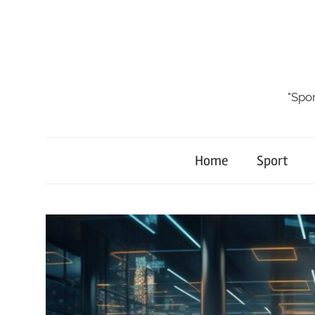
Skip
to
content
"Spor
Home
Sport