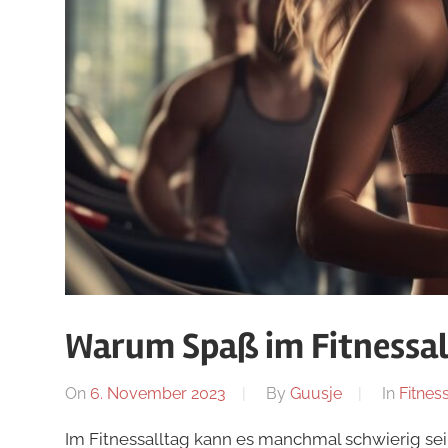
Warum Spaß im Fitnessall
On
6. November 2023
By
Guusje
In
Fitnes
Im Fitnessalltag kann es manchmal schwierig sein, 